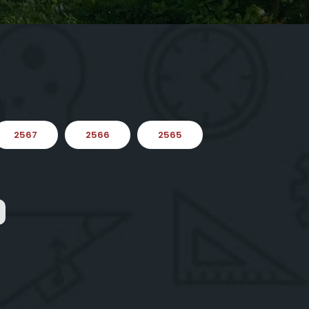
2567
2566
2565