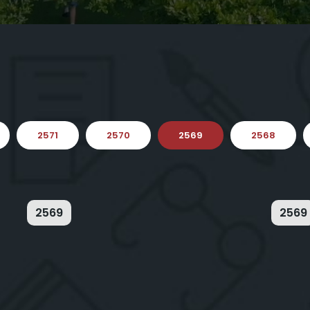
2571
2570
2569
2568
2569
2569